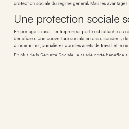
protection sociale du régime général. Mais les avantages n
Une protection sociale s
En
portage salarial
, l’entrepreneur porté est rattaché au 
bénéficie d’une couverture sociale en cas d’accident, de 
d’indemnités journalières pour les arrêts de travail et le
En plus de la Sécurité Sociale, le salarié porté bénéfice a
à leurs
freelances
portés une mutuelle.
L’assurance-chômage en cas d
L’ordonnance du 2 avril 2015 relative au
portage salarial
p
de portage salarial, il peut prétendre aux indemnités chôm
entrepreneur, qui ne couvre en aucun cas le risque de bai
L’assurance-chômage est possible dès que l’
indépendan
rupture de contrat de travail. Pour bénéficier de ses dro
portage salarial
délivrée par la société de portage salarial