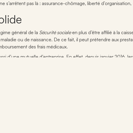
e s’arrêtent pas là : assurance-chômage, liberté d’organisation, c
olide
régime général de la
Sécurité sociale
en plus d’être affilié à la caiss
maladie ou de naissance. De ce fait, il peut prétendre aux presta
 remboursement des frais médicaux.
ussi d’une mutuelle d’entreprise. En effet, depuis janvier 2016, l
e baisse d’activité
récise que l’entrepreneur porté a droit à une assurance-chômage.
age ainsi qu’à l’Aide au retour à l’Emploi ou l’ARE. Cet avantage
sse ou de perte d’activité.
t
porté a comptabilisé 88 jours de travail (soit 610 heures) au cou
its au chômage, il devra s’inscrire à Pôle Emploi comme « demand
 (avec le solde de tout compte). Le montant de l’allocation chômag