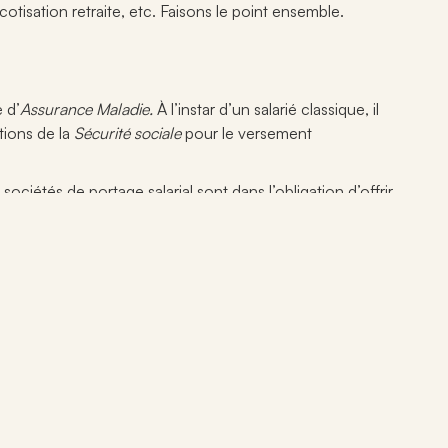
otisation retraite, etc. Faisons le point ensemble.
e d’
Assurance Maladie.
À l’instar d’un salarié classique, il
tions de la
Sécurité sociale
pour le versement
es sociétés de
portage salarial
sont dans l’obligation d’offrir
 En cas de rupture ou à la fin du contrat avec la société
 est non négligeable par rapport au statut de micro-
rs des 28 mois qui précèdent la fin de mission ou la
eur d’emploi », et ce, en présentant une attestation de
e est fixé par Pôle Emploi sur la base du salaire